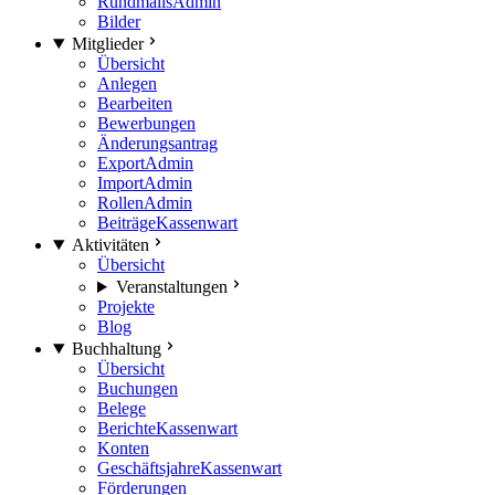
Rundmails
Admin
Bilder
Mitglieder
Übersicht
Anlegen
Bearbeiten
Bewerbungen
Änderungsantrag
Export
Admin
Import
Admin
Rollen
Admin
Beiträge
Kassenwart
Aktivitäten
Übersicht
Veranstaltungen
Projekte
Blog
Buchhaltung
Übersicht
Buchungen
Belege
Berichte
Kassenwart
Konten
Geschäftsjahre
Kassenwart
Förderungen