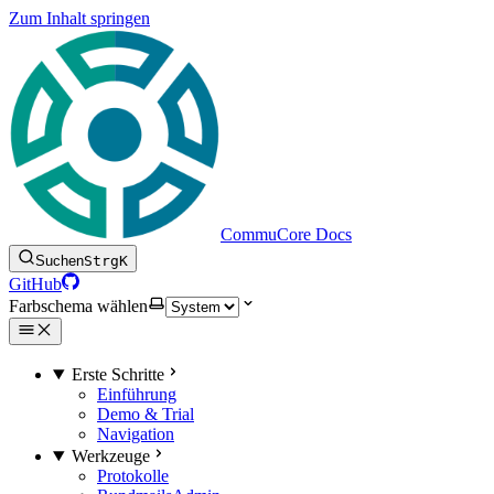
Zum Inhalt springen
CommuCore Docs
Suchen
Strg
K
GitHub
Farbschema wählen
Erste Schritte
Einführung
Demo & Trial
Navigation
Werkzeuge
Protokolle