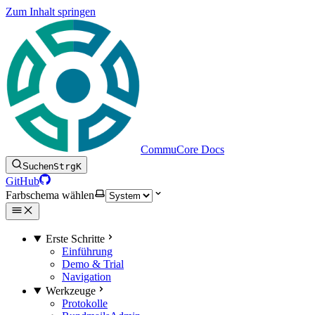
Zum Inhalt springen
CommuCore Docs
Suchen
Strg
K
GitHub
Farbschema wählen
Erste Schritte
Einführung
Demo & Trial
Navigation
Werkzeuge
Protokolle