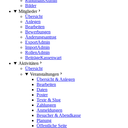
Rundmails
Admin
Bilder
Mitglieder
Übersicht
Anlegen
Bearbeiten
Bewerbungen
Änderungsantrag
Export
Admin
Import
Admin
Rollen
Admin
Beiträge
Kassenwart
Aktivitäten
Übersicht
Veranstaltungen
Übersicht & Anlegen
Bearbeiten
Daten
Poster
Texte & Slug
Zahlungen
Anmeldungen
Besucher & Abendkasse
Planung
Öffentliche Seite